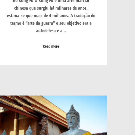
no Kung Fu O Kung Fu é uma arte marcial
chinesa que surgiu há milhares de anos,
estima-se que mais de 4 mil anos. A tradução do
termo é “arte da guerra” e seu objetivo era a
autodefesa e a…
Read more