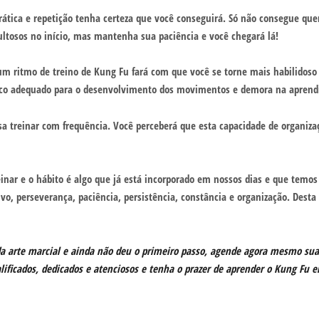
ática e repetição tenha certeza que você conseguirá. Só não consegue quem
ultosos no início, mas mantenha sua paciência e você chegará lá!
 um ritmo de treino de Kung Fu fará com que você se torne mais habilidoso
sico adequado para o desenvolvimento dos movimentos e demora na aprendi
sa treinar com frequência. Você perceberá que esta capacidade de organi
einar e o hábito é algo que já está incorporado em nossos dias e que temos 
ivo, perseverança, paciência, persistência, constância e organização. Des
nda arte marcial e ainda não deu o primeiro passo, agende agora mesmo su
alificados, dedicados e atenciosos e tenha o prazer de aprender o Kung Fu e